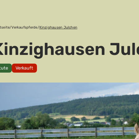
tseite
/
Verkaufspferde
/
Kinzighausen Julchen
Kinzighausen Ju
tute
Verkauft