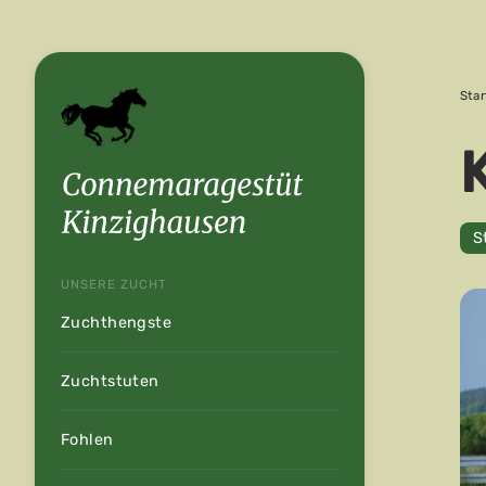
Star
S
UNSERE ZUCHT
Zuchthengste
Zuchtstuten
Fohlen