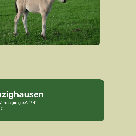
nzighausen
ereinigung e.V. (FN)
uz