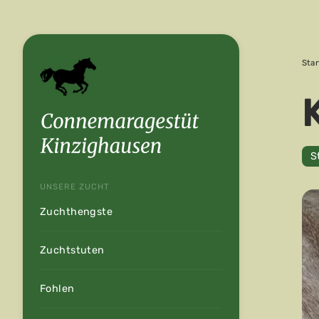
Star
S
UNSERE ZUCHT
Zuchthengste
Zuchtstuten
Fohlen