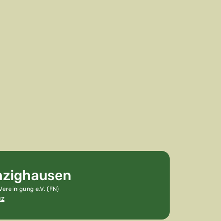
nzighausen
ereinigung e.V. (FN)
uz