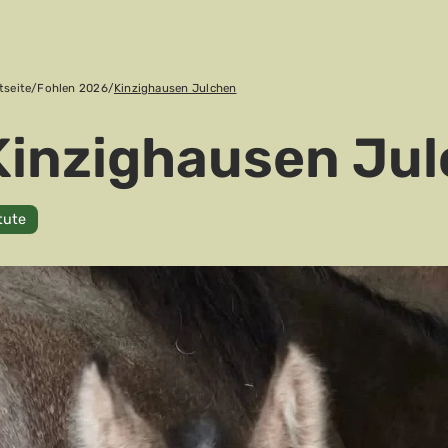
tseite
/
Fohlen 2026
/
Kinzighausen Julchen
Kinzighausen Ju
tute